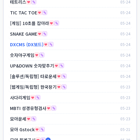
테트리스
05-24
TIC TAC TOE
05-24
[게임] 10초를 잡아라
05-24
SNAKE GAME
05-24
DXCMS (DX보드)
05-24
숫자야구게임
05-24
UP&DOWN 숫자맞추기
05-24
[솔루션/독립형] 타로운세
05-24
[웹게임/독립형] 한국장기
05-23
사다리게임
05-23
MBTI 성경유형검사
05-23
모아운세
05-23
모아 Gstock
05-21
모아 회계공시
05-20