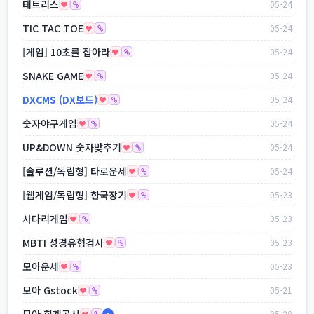
테트리스
05-24
TIC TAC TOE
05-24
[게임] 10초를 잡아라
05-24
SNAKE GAME
05-24
DXCMS (DX보드)
05-24
숫자야구게임
05-24
UP&DOWN 숫자맞추기
05-24
[솔루션/독립형] 타로운세
05-24
[웹게임/독립형] 한국장기
05-23
사다리게임
05-23
MBTI 성경유형검사
05-23
모아운세
05-23
모아 Gstock
05-21
모아 회계공시
05-20