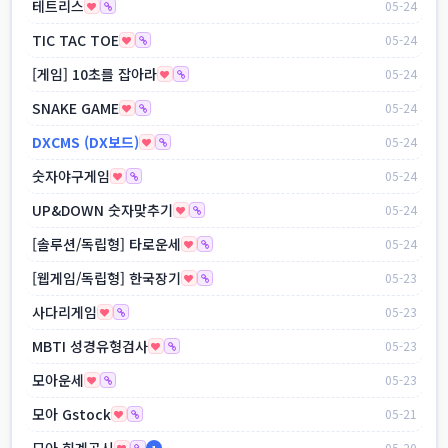
테트리스
05-24
TIC TAC TOE
05-24
[게임] 10초를 잡아라
05-24
SNAKE GAME
05-24
DXCMS (DX보드)
05-24
숫자야구게임
05-24
UP&DOWN 숫자맞추기
05-24
[솔루션/독립형] 타로운세
05-24
[웹게임/독립형] 한국장기
05-23
사다리게임
05-23
MBTI 성경유형검사
05-23
모아운세
05-23
모아 Gstock
05-21
모아 회계공시
05-20