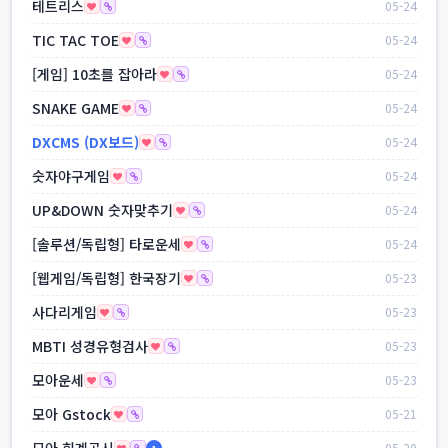
테트리스
05-24
TIC TAC TOE
05-24
[게임] 10초를 잡아라
05-24
SNAKE GAME
05-24
DXCMS (DX보드)
05-24
숫자야구게임
05-24
UP&DOWN 숫자맞추기
05-24
[솔루션/독립형] 타로운세
05-24
[웹게임/독립형] 한국장기
05-23
사다리게임
05-23
MBTI 성경유형검사
05-23
모아운세
05-23
모아 Gstock
05-21
모아 회계공시
05-20