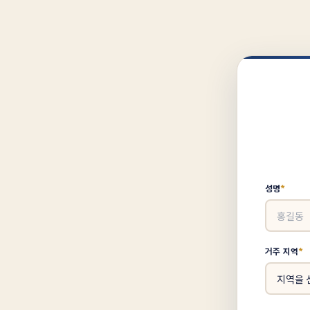
*
성명
*
거주 지역