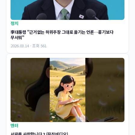
정치
李대통령 "근거없는 허위주장 그대로 옮기는 언론…흉기보다
무서워"
2026.03.14 · 조회 561
엔터
서로를 사랑합니다 2 (뮤직비디오)