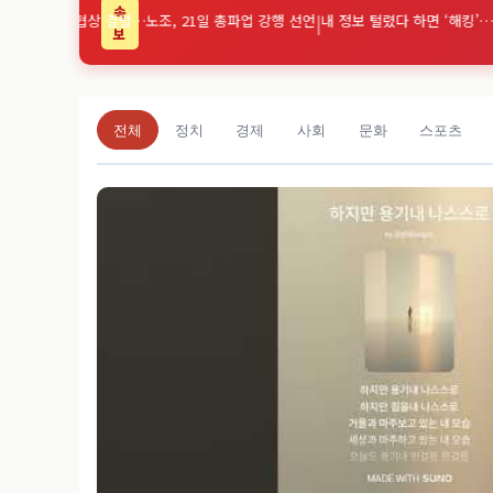
속
전자 노사협상 결렬…노조, 21일 총파업 강행 선언
|
내 정보 털렸다 하면 ‘해킹’…10
보
전체
정치
경제
사회
문화
스포츠