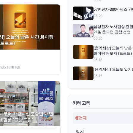
57만전자·380만닉스 간다
05.20
삼성전자 노사협상 결렬
21일 총파업 강행 선언
상] 오늘의 남은 시간 화이팅
05.20
(트로트)
[음악세상] 오늘의 남은
화이팅 해보자 (트로트)
05.18
n
05.18
👁
108
[음악세상] 오늘도 일기
05.15
카테고리
니부터 해결…신분증만 내면
🌐
전체
생필품 '그냥드림'
정치