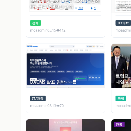
코스피, 장중 첫 '8천피'…차익실현에
6% 급락 7,500선 내줘
그누보드5 
경제
IT/과학
moaadmin
05.15
👁
112
moaadmi
트럼프,
DXCMS 발표 임박~~~!!!
내일 시
IT/과학
국제
moaadmin
05.13
👁
70
moaadmi
단독