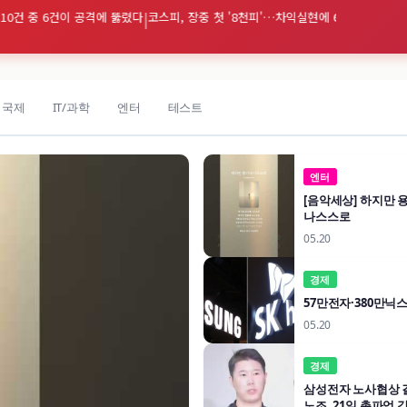
건 중 6건이 공격에 뚫렸다
|
코스피, 장중 첫 '8천피'…차익실현에 6% 급락 7,500선
국제
IT/과학
엔터
테스트
엔터
[음악세상] 하지만 
나스스로
05.20
경제
57만전자·380만닉스 
05.20
경제
삼성전자 노사협상 
노조, 21일 총파업 