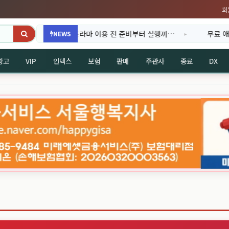
회
기 드라마 이용 전 준비부터 실행까…
무료 애니 사이트 주소가 안 
NEWS
광고
VIP
인덱스
보험
판매
주관사
종료
DX