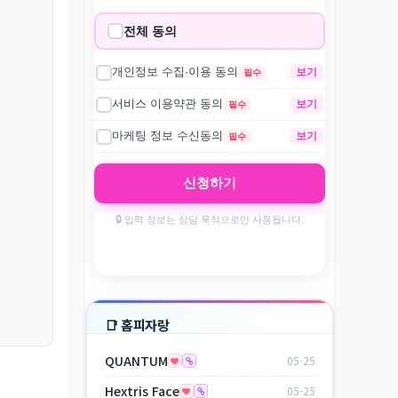
📑 홈피자랑
QUANTUM
05-25
Hextris Face
05-25