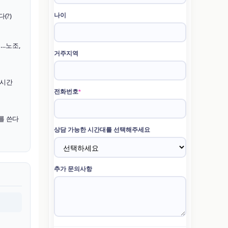
(?)
…노조,
 시간
를 쓴다