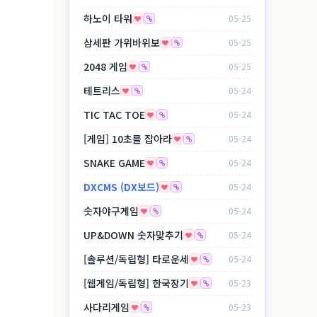
하노이 타워
05-25
삼세판 가위바위보
05-25
2048 게임
05-25
테트리스
05-24
TIC TAC TOE
05-24
[게임] 10초를 잡아라
05-24
SNAKE GAME
05-24
DXCMS (DX보드)
05-24
숫자야구게임
05-24
UP&DOWN 숫자맞추기
05-24
[솔루션/독립형] 타로운세
05-24
[웹게임/독립형] 한국장기
05-23
사다리게임
05-23