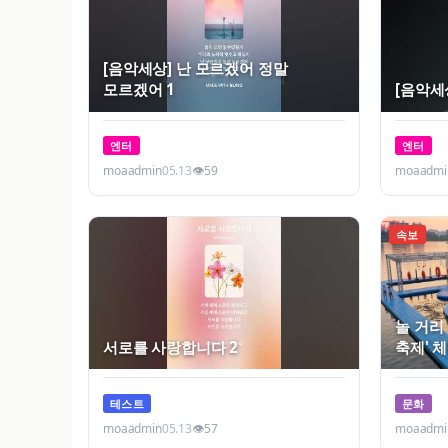
[음악세상] 난 모르겠어 정말
모르겠어 1
[음악세
엔터
엔터
moaadmin
05.13
👁
59
moaadmi
속보
놀 거리 
서로를 사랑합니다 2
축제' 
테스트
문화
moaadmin
05.13
👁
57
moaadmi