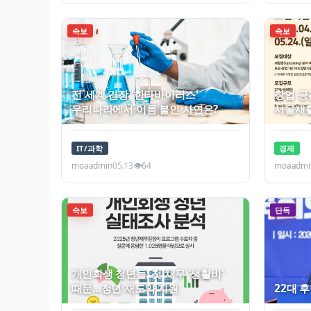
속보
속보
전 세계 긴장 '한타바이러스'
창업 공
우리나라에서 이름 붙인 사연은?
서울새
IT/과학
경제
moaadmin
05.13
👁
64
moaadmi
속보
속보
단독
개인회생 청년들, 첫 채무 '생활비'
때문…청년 재도약 지원
22대 