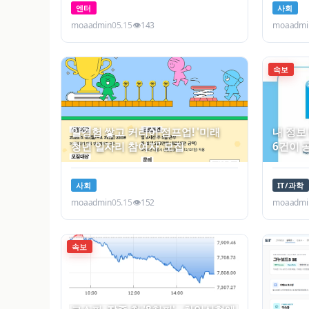
엔터
사회
moaadmin
05.15
👁
143
moaadmi
속보
일경험 쌓고 커리어 점프업! '미래
내 정보
청년 일자리 참여자' 모집
6건이 
사회
IT/과학
moaadmin
05.15
👁
152
moaadmi
속보