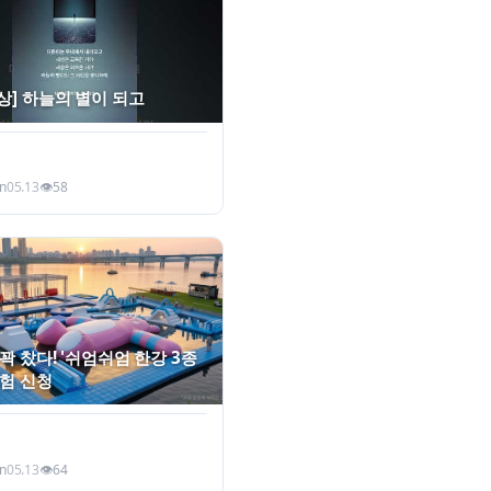
상] 하늘의 별이 되고
n
05.13
👁
58
꽉 찼다! '쉬엄쉬엄 한강 3종
체험 신청
n
05.13
👁
64