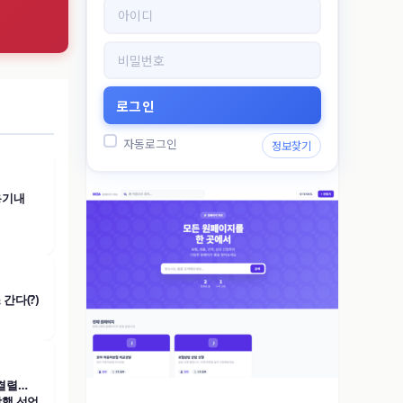
 내줘
|
놀 거리 꽉 찼다! '쉬엄쉬엄 한강 3종 축제' 체험 신청
|
전 세계 긴장 '한타바이
자동로그인
정보찾기
용기내
간다(?)
결렬…
강행 선언