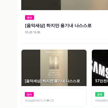
엔터
[음악세상] 하지만 용기내 나스스로
05.20 16:36
[음악세상] 하지만 용기내 나스스로
57만전자
엔터
경제
moaadmin
05.20
👁
122
moaadmi