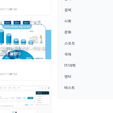
n
05.15
👁
160
경제
사회
문화
스포츠
 털렸다 하면 ‘해킹’…10건 중
공격에 뚫렸다
국제
IT/과학
n
05.15
👁
163
엔터
테스트