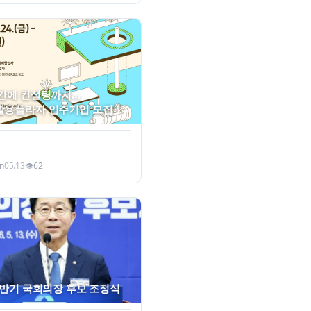
간에 컨설팅까지…
활용플라자 입주기업 모집
n
05.13
👁
62
후반기 국회의장 후보 조정식