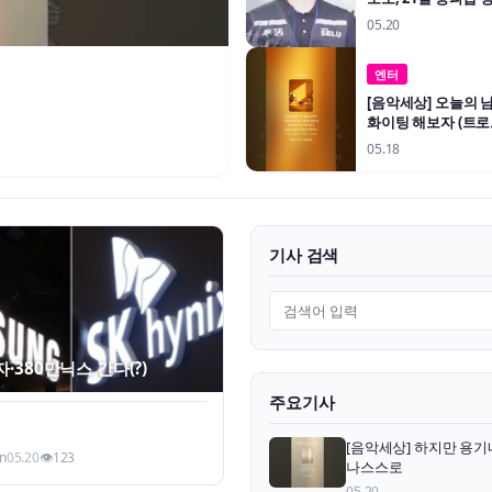
05.20
엔터
[음악세상] 오늘의 
화이팅 해보자 (트로
05.18
기사 검색
검색어
·380만닉스 간다(?)
주요기사
[음악세상] 하지만 용기
n
05.20
👁
123
나스스로
05.20