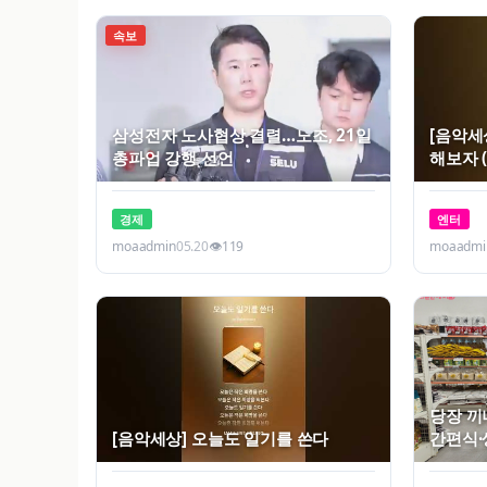
속보
삼성전자 노사협상 결렬…노조, 21일
[음악세
총파업 강행 선언
해보자 
경제
엔터
moaadmin
05.20
👁
119
moaadmi
당장 끼
[음악세상] 오늘도 일기를 쓴다
간편식·