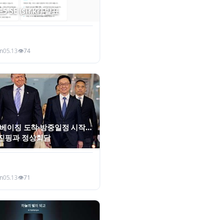
SE (sir.kr) 발표
n
05.13
👁
74
 베이징 도착·방중일정 시작…
진핑과 정상회담
n
05.13
👁
71