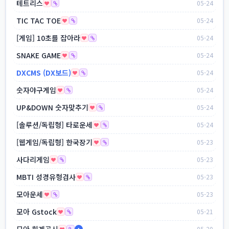
테트리스
05-24
TIC TAC TOE
05-24
[게임] 10초를 잡아라
05-24
SNAKE GAME
05-24
DXCMS (DX보드)
05-24
숫자야구게임
05-24
UP&DOWN 숫자맞추기
05-24
[솔루션/독립형] 타로운세
05-24
[웹게임/독립형] 한국장기
05-23
사다리게임
05-23
MBTI 성경유형검사
05-23
모아운세
05-23
모아 Gstock
05-21
모아 회계공시
05-20