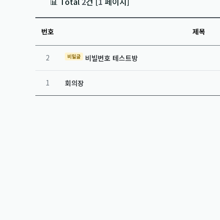
📊 Total
2
건 [
1
페이지]
번호
제목
비밀글
2
비빌번호 테스트방
1
회의장