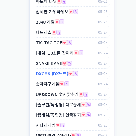
하노이 타워
05-25
삼세판 가위바위보
05-25
2048 게임
05-25
테트리스
05-24
TIC TAC TOE
05-24
[게임] 10초를 잡아라
05-24
SNAKE GAME
05-24
DXCMS (DX보드)
05-24
숫자야구게임
05-24
UP&DOWN 숫자맞추기
05-24
[솔루션/독립형] 타로운세
05-24
[웹게임/독립형] 한국장기
05-23
사다리게임
05-23
MBTI 성경유형검사
05-23