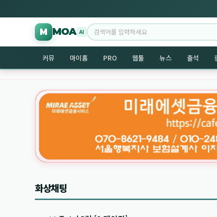
MOA
M
주소모음 활용법, 분야별 분류로 필요한 웹사이…
무료
N
AI
커뮤
마이홈
PRO
웹툴
뉴스
출석
화상채팅