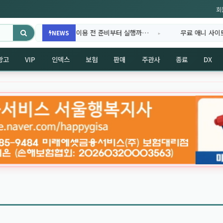
회
 다시보기 드라마 이용 전 준비부터 실행까…
무료 애니 사이트 주소가 안
NEWS
광고
VIP
인덱스
보험
판매
주관사
종료
DX