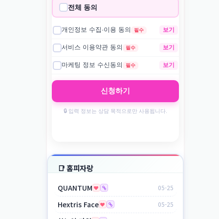
📑 홈피자랑
QUANTUM
05-25
Hextris Face
05-25